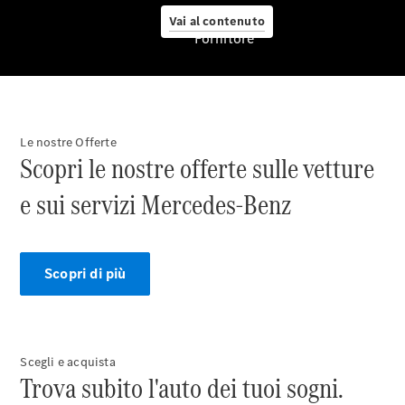
Originali,
Pneumatici
Vai al contenuto
Fornitore
e Ruote
Le nostre Offerte
Scopri le nostre offerte sulle vetture
e sui servizi Mercedes-Benz
Pneumatici
Scopri di più
Originali
Mercedes-
Benz
Prodotti
Car Care
Scegli e acquista
per la cura
Trova subito l'auto dei tuoi sogni.
dell'auto