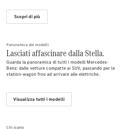
Ricambi
Originali,
Reman e
Scopri di più
StarParts
Servizi
digitali
Mercedes-
Benz
Panoramica dei modelli
Assistenza
Lasciati affascinare dalla Stella.
stradale
Accessori
Guarda la panoramica di tutti i modelli Mercedes-
Originali
Benz: dalle vetture compatte ai SUV, passando per le
Collection
station-wagon fino ad arrivare alle elettriche.
Richiami in
corso
Libretti
d'istruzione
Visualizza tutti i modelli
d'uso
Chi siamo